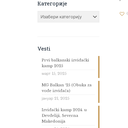
Категорије
Категорије
Vesti
Prvi balkanski izviđački
kamp 2025
март 15, 2025
MG Balkan ′25 (Obuka za
vođe izviđača)
јануар 21, 2025
Izviđački kamp 2024. u
Đevđeliji, Severna
Makedonija