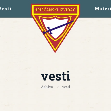
Vesti
Materi
vesti
Arhiva
vesti