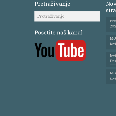
Pretraživanje
Nov
stra
Prv
202
Posetite naš kanal
MG 
izv
Izv
Đev
MG 
izv