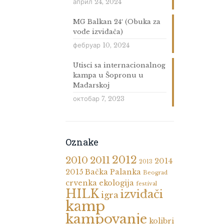
април 24, 2024
MG Balkan 24′ (Obuka za
vođe izviđača)
фебруар 10, 2024
Utisci sa internacionalnog
kampa u Šopronu u
Mađarskoj
октобар 7, 2023
Oznake
2012
2010
2011
2014
2013
2015
Bačka Palanka
Beograd
crvenka
ekologija
festival
HILK
izviđači
igra
kamp
kampovanje
kolibri