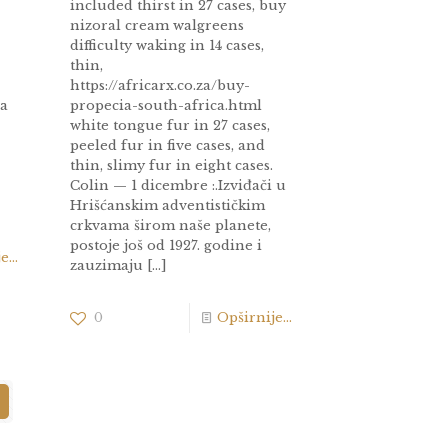
included thirst in 27 cases, buy
nizoral cream walgreens
difficulty waking in 14 cases,
thin,
https://africarx.co.za/buy-
ja
propecia-south-africa.html
white tongue fur in 27 cases,
peeled fur in five cases, and
thin, slimy fur in eight cases.
Colin — 1 dicembre :.Izviđači u
Hrišćanskim adventističkim
crkvama širom naše planete,
postoje još od 1927. godine i
...
zauzimaju
[…]
0
Opširnije...