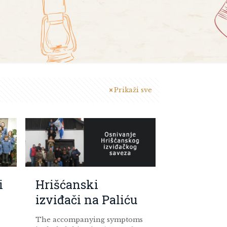
Prikaži sve
i
Hrišćanski
izviđači na Paliću
The accompanying symptoms