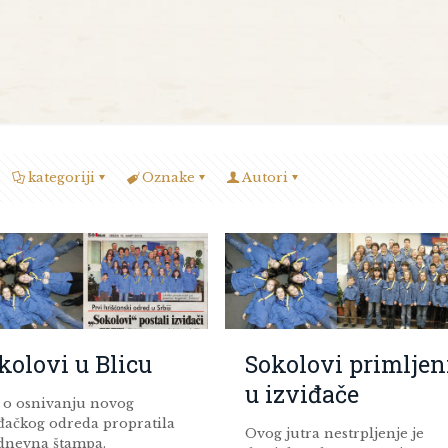
kategoriji
Oznake
Autori
kolovi u Blicu
Sokolovi primljen
u izviđače
t o osnivanju novog
iđačkog odreda propratila
Ovog jutra nestrpljenje je
 dnevna štampa.