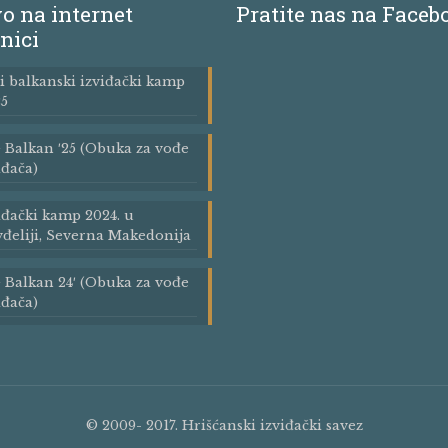
o na internet
Pratite nas na Faceb
nici
i balkanski izviđački kamp
5
Balkan ′25 (Obuka za vođe
iđača)
iđački kamp 2024. u
đeliji, Severna Makedonija
Balkan 24′ (Obuka za vođe
iđača)
© 2009- 2017. Hrišćanski izviđački savez