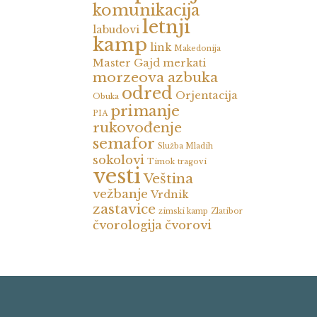
komunikacija
letnji
labudovi
kamp
link
Makedonija
Master Gajd
merkati
morzeova azbuka
odred
Orjentacija
Obuka
primanje
PIA
rukovođenje
semafor
Služba Mladih
sokolovi
Timok
tragovi
vesti
Veština
vežbanje
Vrdnik
zastavice
zimski kamp
Zlatibor
čvorologija
čvorovi