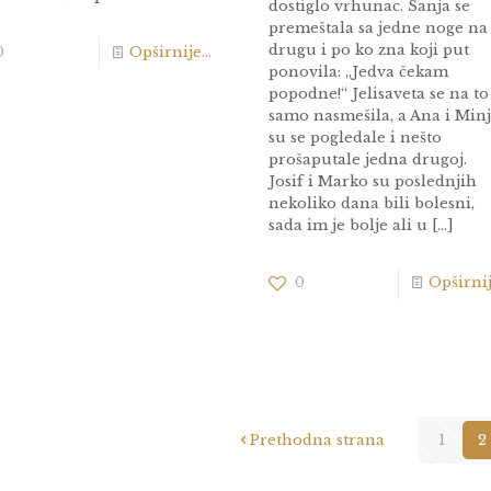
dostiglo vrhunac. Sanja se
premeštala sa jedne noge na
drugu i po ko zna koji put
0
Opširnije...
ponovila: „Jedva čekam
popodne!“ Jelisaveta se na to
samo nasmešila, a Ana i Min
su se pogledale i nešto
prošaputale jedna drugoj.
Josif i Marko su poslednjih
nekoliko dana bili bolesni,
sada im je bolje ali u
[…]
0
Opširnije
Prethodna strana
1
2