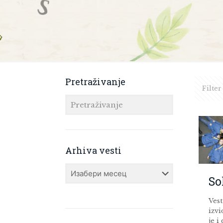
Pretraživanje
Filter
Arhiva vesti
Arhiva
vesti
So
Ves
izv
je i