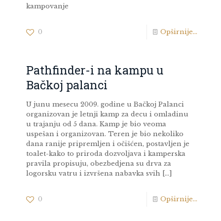
kampovanje
0
Opširnije...
Pathfinder-i na kampu u
Bačkoj palanci
U junu mesecu 2009. godine u Bačkoj Palanci
organizovan je letnji kamp za decu i omladinu
u trajanju od 5 dana. Kamp je bio veoma
uspešan i organizovan. Teren je bio nekoliko
dana ranije pripremljen i očišćen, postavljen je
toalet-kako to priroda dozvoljava i kamperska
pravila propisuju, obezbedjena su drva za
logorsku vatru i izvršena nabavka svih
[…]
0
Opširnije...