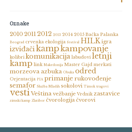
Oznake
2012
2010
2011
2014
2015
Bačka Palanka
2013
HILK
igra
crvenka
ekologija
Beograd
festival
kamp
kampovanje
izviđači
letnji
komunikacija
kolibri
labudovi
kamp
link
Master Gajd
merkati
Makedonija
odred
morzeova azbuka
Obuka
primanje
rukovođenje
Orjentacija
PIA
semafor
sokolovi
Služba Mladih
Timok
tragovi
vesti
Veština
zastavice
vežbanje
Vrdnik
čvorologija
čvorovi
zimski kamp
Zlatibor