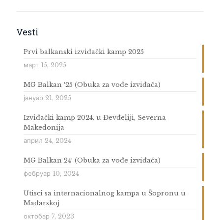
Vesti
Prvi balkanski izviđački kamp 2025
март 15, 2025
MG Balkan ′25 (Obuka za vođe izviđača)
јануар 21, 2025
Izviđački kamp 2024. u Đevđeliji, Severna
Makedonija
април 24, 2024
MG Balkan 24′ (Obuka za vođe izviđača)
фебруар 10, 2024
Utisci sa internacionalnog kampa u Šopronu u
Mađarskoj
октобар 7, 2023