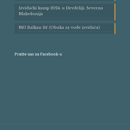
Izviđački kamp 2024. u Đevđeliji, Severna
Makedonija
MG Balkan 24′ (Obuka za vođe izviđača)
Pratite nas na Facebook-u