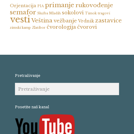
primanje
rukovođenje
Orjentacija
PIA
semafor
sokolovi
Služba Mladih
Timok
tragovi
vesti
Veština
zastavice
vežbanje
Vrdnik
čvorologija
čvorovi
zimski kamp
Zlatibor
Pretraživanje
Posetite naš kanal