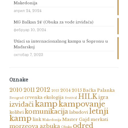
Makedonija
април 24, 2024
MG Balkan 24′ (Obuka za vođe izviđača)
фебруар 10, 2024
Utisci sa internacionalnog kampa u Šopronu u
Mađarskoj
октобар 7, 2023
Oznake
2012
2010
2011
2014
2015
Bačka Palanka
2013
HILK
igra
crvenka
ekologija
Beograd
festival
kamp
kampovanje
izviđači
letnji
komunikacija
kolibri
labudovi
kamp
link
Master Gajd
merkati
Makedonija
odred
morzeova azbuka
Obuka