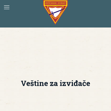
Veštine za izviđače