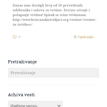
Danas smo dostigli broj od 50 prevedenih
udžbenika i uslova za veštine. Srećno učenje i
polaganje veština! Spisak sa svim veštinama:
http://www.hriscanskiizvidjaci.org/vestine/vestine-
za-izvidace/
0
Opširnije...
Pretraživanje
Arhiva vesti
Arhiva