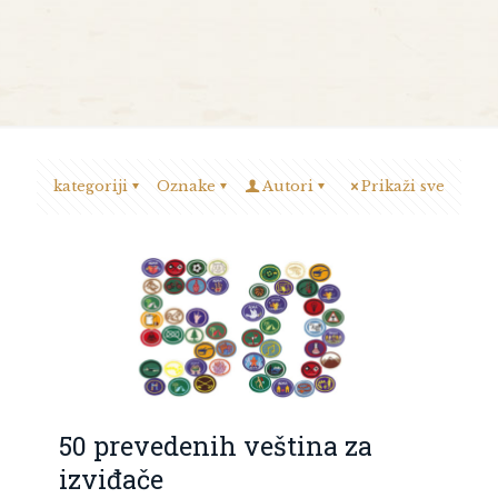
kategoriji
Oznake
Autori
Prikaži sve
50 prevedenih veština za
izviđače