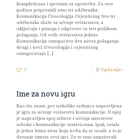
kompletirani i spremni za upotrebu. Za ovu
godinu pripremili smo tri udžbenika:
Komunikacija Čvorologija Orjentiring Sva tri
udžbenika služe za učenje veštarstava, a
uključuju i pitanja i odgovore za test prilikom
polaganja. Od ovih veštarstava jedino
Komunikacija omogućava dva nivoa polaganja:
drugi i treći (čvorologija i orjentiring
omogućavaju
[…]
0
Opširnije...
Ime za novu igru
Kao što znate, pre nekoliko sedmica napravljena
je igra za učenje veštarstva komunikacije. U njoj
je napravljen spoj zabave i učenja morzeove
azbuke i komunikacije zastavicama. Ipak, ostala
je jedna bitna stvar koja treba da se uradi, a to je
davanje imena ovoj igri. Za to smo angažovali