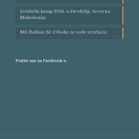
Izviđački kamp 2024. u Đevđeliji, Severna
Makedonija
MG Balkan 24′ (Obuka za vođe izviđača)
Pratite nas na Facebook-u