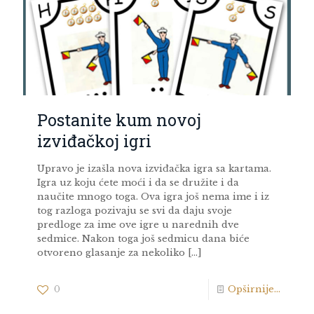
Postanite kum novoj
izviđačkoj igri
Upravo je izašla nova izviđačka igra sa kartama.
Igra uz koju ćete moći i da se družite i da
naučite mnogo toga. Ova igra još nema ime i iz
tog razloga pozivaju se svi da daju svoje
predloge za ime ove igre u narednih dve
sedmice. Nakon toga još sedmicu dana biće
otvoreno glasanje za nekoliko
[…]
0
Opširnije...