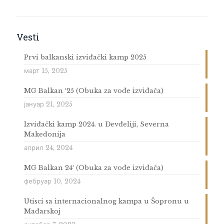
Vesti
Prvi balkanski izviđački kamp 2025
март 15, 2025
MG Balkan ′25 (Obuka za vođe izviđača)
јануар 21, 2025
Izviđački kamp 2024. u Đevđeliji, Severna
Makedonija
април 24, 2024
MG Balkan 24′ (Obuka za vođe izviđača)
фебруар 10, 2024
Utisci sa internacionalnog kampa u Šopronu u
Mađarskoj