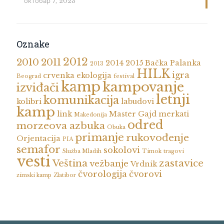
октобар 7, 2023
Oznake
2012
2010
2011
2014
2015
Bačka Palanka
2013
HILK
igra
crvenka
ekologija
Beograd
festival
kamp
kampovanje
izviđači
letnji
komunikacija
kolibri
labudovi
kamp
link
Master Gajd
merkati
Makedonija
odred
morzeova azbuka
Obuka
primanje
rukovođenje
Orjentacija
PIA
semafor
sokolovi
Služba Mladih
Timok
tragovi
vesti
Veština
zastavice
vežbanje
Vrdnik
čvorologija
čvorovi
zimski kamp
Zlatibor