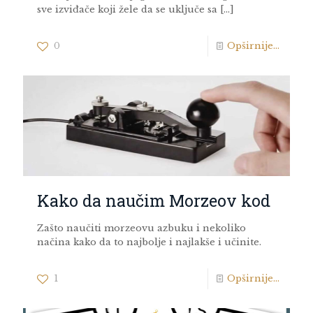
sve izviđače koji žele da se uključe sa
[…]
0
Opširnije...
Kako da naučim Morzeov kod
Zašto naučiti morzeovu azbuku i nekoliko
načina kako da to najbolje i najlakše i učinite.
1
Opširnije...