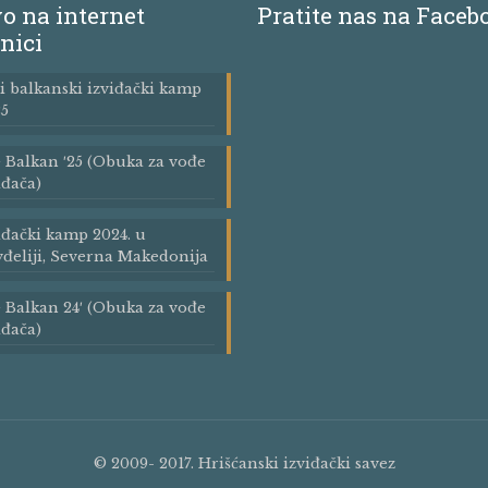
o na internet
Pratite nas na Faceb
nici
i balkanski izviđački kamp
5
Balkan ′25 (Obuka za vođe
iđača)
iđački kamp 2024. u
đeliji, Severna Makedonija
Balkan 24′ (Obuka za vođe
iđača)
© 2009- 2017. Hrišćanski izviđački savez