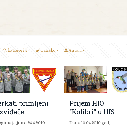
kategoriji
Oznake
Autori
rkati primljeni
Prijem HIO
izviđače
“Kolibri” u HIS
ima je jutro 24.4.2010.
Dana 10.04.2010 god,