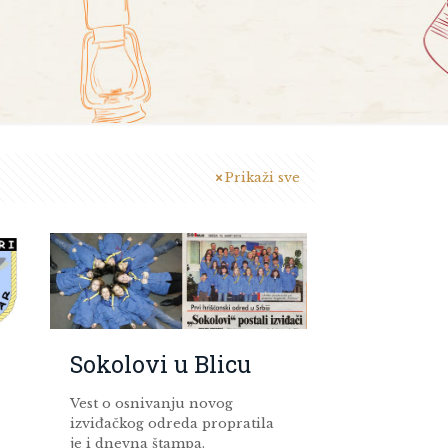
Prikaži sve
Sokolovi u Blicu
Vest o osnivanju novog
izviđačkog odreda propratila
je i dnevna štampa.