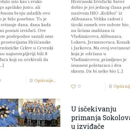
edalo isto kao i svako
Hrišćanski Izviđački Savez
o aprilsko jutro, ali
dobio je još jednog člana po
ebnom broju mladih ovo
nazivom HIO „Kolibri“ iz
o je bilo posebno. To je
Alibunara. Velika radost i
 svitanje dana, dana kada
široki osmeh ove subote bio 
ni postati izviđači. Ove
na licima mališana iz
ote poslepodne sastali smo
Vladimirovca, Alibunara,
u prostorijama Hrišćanske
Lokava, Jermenovaca, Konak
entističke Crkve u Crvenki
i Jarkovca. Na ovoj svečanost
su najnestrpljiviji bili 8
koja je održana u
đača koji su očekivali da
Vladimirovcu, primljeno je
…]
šesnaest poletaraca i dva
skauta. Da bi neko bio
[…]
0
Opširnije...
0
Opširnije
U isčekivanju
primanja Sokolov
u izviđače