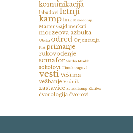
komunikacija
letnji
labudovi
kamp
link
Makedonija
Master Gajd
merkati
morzeova azbuka
odred
Orjentacija
Obuka
primanje
PIA
rukovođenje
semafor
Služba Mladih
sokolovi
Timok
tragovi
vesti
Veština
vežbanje
Vrdnik
zastavice
zimski kamp
Zlatibor
čvorologija
čvorovi