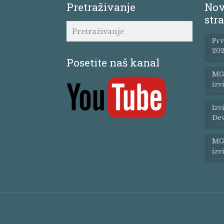
Pretraživanje
Nov
stra
Prv
202
Posetite naš kanal
MG 
izv
Izv
Đev
MG 
izv