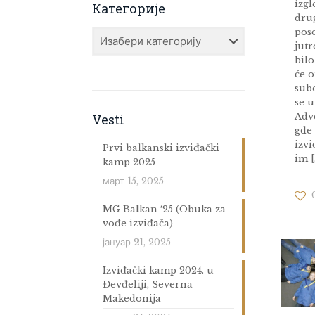
izgl
Категорије
drug
pos
Категорије
jutr
bilo
će o
sub
se 
Adv
Vesti
gde 
izvi
Prvi balkanski izviđački
im
[
kamp 2025
март 15, 2025
MG Balkan ′25 (Obuka za
vođe izviđača)
јануар 21, 2025
Izviđački kamp 2024. u
Đevđeliji, Severna
Makedonija