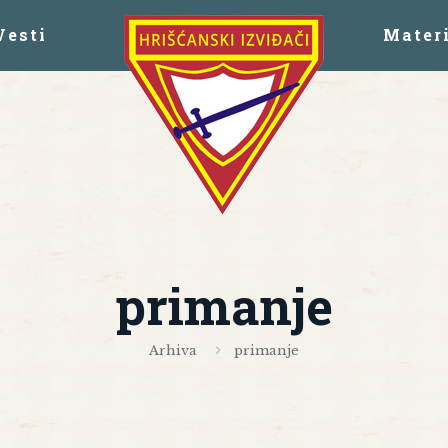
Vesti
Materi
primanje
Arhiva
primanje