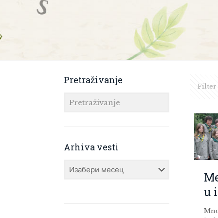
Pretraživanje
Filter
Arhiva vesti
Arhiva
vesti
Me
u 
Mnog