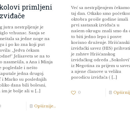
kolovi primljeni
Već sa nestrpljenjem čekamo
izviđače
taj dan. Otkako smo početko
oktobra prošle godine imali
prvi sastanak izviđača u
 jutra nestrpljenje je
našem okrugu znali smo da 
iglo vrhunac. Sanja se
to biti jedno lepo i posve
meštala sa jedne noge na
korisno druženje. Hrišćanski
u i po ko zna koji put
izviđački savez (HIS) prihvat
ovila: „Jedva čekam
je zahtev Hrišćanskog
dne!“ Jelisaveta se na to
izviđačkog odreda „Sokolovi
o nasmešila, a Ana i Minja
iz Negotina za prijem u savez
e pogledale i nešto
a njene članove u veliku
šaputale jedna drugoj.
porodicu izviđača (
[…]
f i Marko su poslednjih
liko dana bili bolesni,
 im je bolje ali u
[…]
0
Opširnije
0
Opširnije...