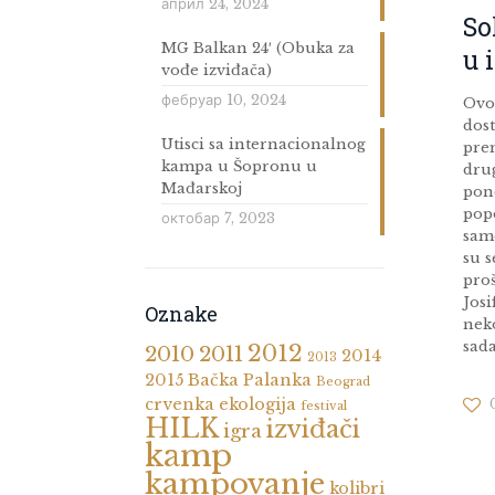
април 24, 2024
So
MG Balkan 24′ (Obuka za
u 
vođe izviđača)
фебруар 10, 2024
Ovog
dost
Utisci sa internacionalnog
pre
kampa u Šopronu u
drug
Mađarskoj
pon
popo
октобар 7, 2023
sam
su s
pro
Josi
Oznake
neko
sada
2012
2010
2011
2014
2013
2015
Bačka Palanka
Beograd
crvenka
ekologija
festival
HILK
izviđači
igra
kamp
kampovanje
kolibri