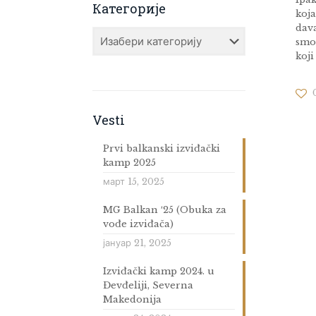
Категорије
koja
dava
Категорије
smo
koji
Vesti
Prvi balkanski izviđački
kamp 2025
март 15, 2025
MG Balkan ′25 (Obuka za
vođe izviđača)
јануар 21, 2025
Izviđački kamp 2024. u
Đevđeliji, Severna
Makedonija