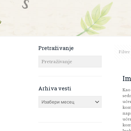
Pretraživanje
Filter
Im
Arhiva vesti
Kao 
sedm
Arhiva
učen
vesti
komu
napr
uče
kom
Ipak