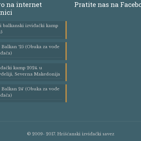
o na internet
Pratite nas na Faceb
nici
i balkanski izviđački kamp
5
Balkan ′25 (Obuka za vođe
iđača)
iđački kamp 2024. u
đeliji, Severna Makedonija
Balkan 24′ (Obuka za vođe
iđača)
© 2009- 2017. Hrišćanski izviđački savez