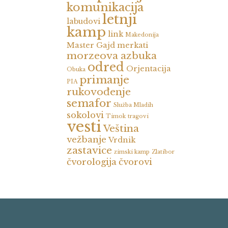
komunikacija
letnji
labudovi
kamp
link
Makedonija
Master Gajd
merkati
morzeova azbuka
odred
Orjentacija
Obuka
primanje
PIA
rukovođenje
semafor
Služba Mladih
sokolovi
Timok
tragovi
vesti
Veština
vežbanje
Vrdnik
zastavice
zimski kamp
Zlatibor
čvorologija
čvorovi