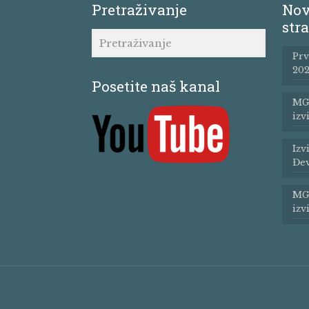
Pretraživanje
Nov
stra
Prv
202
Posetite naš kanal
MG 
izv
Izv
Đev
MG 
izv