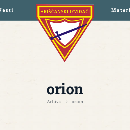
Vesti
Materi
orion
Arhiva
orion