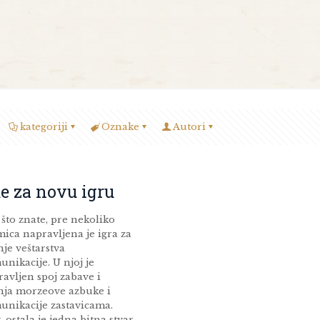
kategoriji
Oznake
Autori
e za novu igru
što znate, pre nekoliko
ica napravljena je igra za
je veštarstva
nikacije. U njoj je
avljen spoj zabave i
nja morzeove azbuke i
unikacije zastavicama.
, ostala je jedna bitna stvar