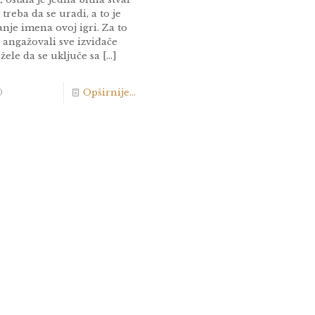
 treba da se uradi, a to je
nje imena ovoj igri. Za to
 angažovali sve izviđače
 žele da se uključe sa
[…]
0
Opširnije...