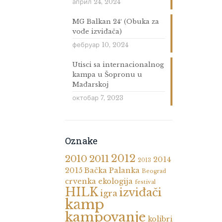
април 24, 2024
MG Balkan 24′ (Obuka za
vođe izviđača)
фебруар 10, 2024
Utisci sa internacionalnog
kampa u Šopronu u
Mađarskoj
октобар 7, 2023
Oznake
2012
2010
2011
2014
2013
2015
Bačka Palanka
Beograd
crvenka
ekologija
festival
HILK
izviđači
igra
kamp
kampovanje
kolibri