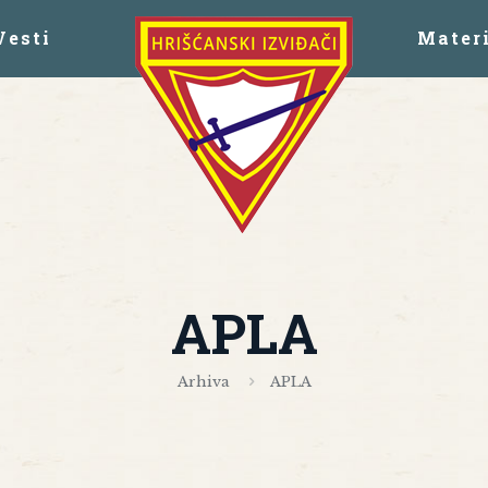
Vesti
Materi
APLA
Arhiva
APLA