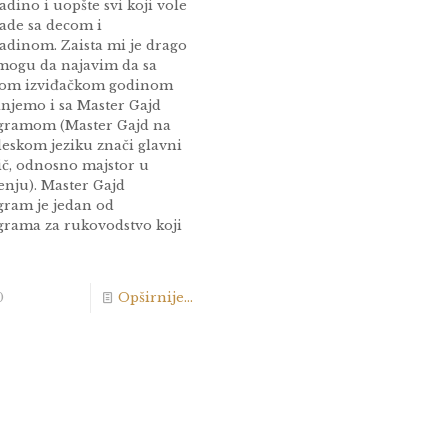
dino i uopšte svi koji vole
rade sa decom i
adinom. Zaista mi je drago
 mogu da najavim da sa
om izviđačkom godinom
injemo i sa Master Gajd
gramom (Master Gajd na
leskom jeziku znači glavni
ič, odnosno majstor u
enju). Master Gajd
gram je jedan od
grama za rukovodstvo koji
0
Opširnije...