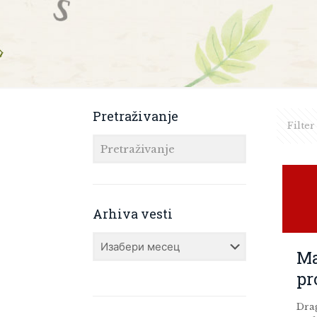
Pretraživanje
Filter
Arhiva vesti
Arhiva
vesti
Ma
pr
Drag