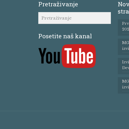
Pretraživanje
Nov
stra
Prv
202
Posetite naš kanal
MG 
izv
Izv
Đev
MG 
izv