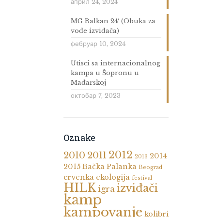
април 24, 2024
MG Balkan 24′ (Obuka za
vođe izviđača)
фебруар 10, 2024
Utisci sa internacionalnog
kampa u Šopronu u
Mađarskoj
октобар 7, 2023
Oznake
2012
2010
2011
2014
2013
2015
Bačka Palanka
Beograd
crvenka
ekologija
festival
HILK
izviđači
igra
kamp
kampovanje
kolibri