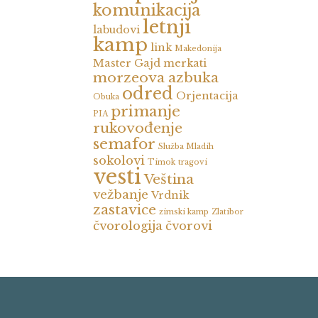
komunikacija
letnji
labudovi
kamp
link
Makedonija
Master Gajd
merkati
morzeova azbuka
odred
Orjentacija
Obuka
primanje
PIA
rukovođenje
semafor
Služba Mladih
sokolovi
Timok
tragovi
vesti
Veština
vežbanje
Vrdnik
zastavice
zimski kamp
Zlatibor
čvorologija
čvorovi