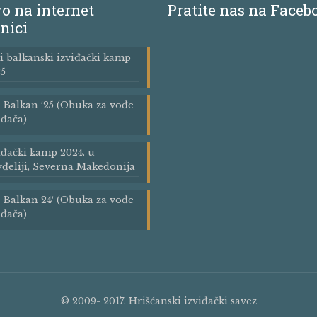
o na internet
Pratite nas na Faceb
nici
i balkanski izviđački kamp
5
Balkan ′25 (Obuka za vođe
iđača)
iđački kamp 2024. u
đeliji, Severna Makedonija
Balkan 24′ (Obuka za vođe
iđača)
© 2009- 2017. Hrišćanski izviđački savez