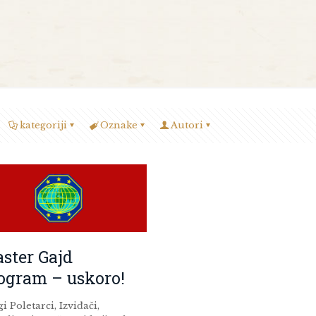
kategoriji
Oznake
Autori
ster Gajd
ogram – uskoro!
i Poletarci, Izviđači,