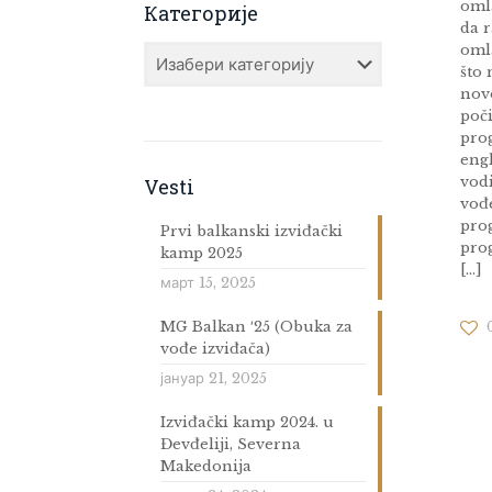
omla
Категорије
da 
oml
Категорије
što
nov
poč
pro
eng
vod
Vesti
vođ
pro
Prvi balkanski izviđački
pro
kamp 2025
[…]
март 15, 2025
MG Balkan ′25 (Obuka za
vođe izviđača)
јануар 21, 2025
Izviđački kamp 2024. u
Đevđeliji, Severna
Makedonija