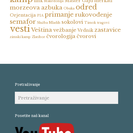
link
Master Gajd
merkati
Makedonija
odred
morzeova azbuka
Obuka
primanje
rukovođenje
Orjentacija
PIA
semafor
sokolovi
Služba Mladih
Timok
tragovi
vesti
Veština
zastavice
vežbanje
Vrdnik
čvorologija
čvorovi
zimski kamp
Zlatibor
Pretraživanje
Posetite naš kanal