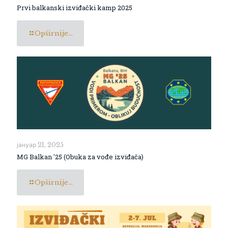
Prvi balkanski izviđački kamp 2025
Opširnije...
јануар 21, 2025
MG Balkan ′25 (Obuka za vođe izviđača)
Opširnije...